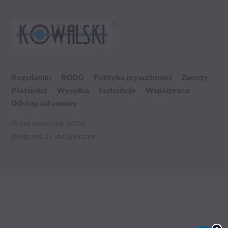
Back
To
Top
Regulamin
RODO
Polityka prywatności
Zwroty
Płatności
Wysyłka
Instrukcje
Współpraca
Odstąp od umowy
©
Karnisze.com
2026
Designed by
kurzyk.com
Twój koszyk
×
0 produktów