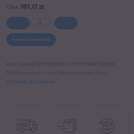
197,17
zł
ilość
−
+
Szyna
A
sufitowa
Dodaj do koszyka
l
aluminiowa
t
dwutorowa
e
z
EAN:
5904252290026
SKU:
29002
KATEGORIE:
r
osłoną
Maskownice do szyn
Szyna sufitowa
Szyny
,
,
n
czarna
sufitowe aluminiowe
a
300
t
cm
i
v
e
: