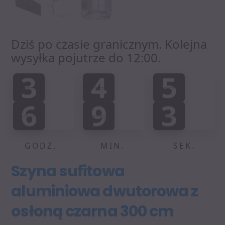
Dziś po czasie granicznym. Kolejna
wysyłka pojutrze do 12:00.
3
4
5
3
4
5
0
0
0
:
:
6
9
2
6
9
2
0
0
3
GODZ.
MIN.
SEK.
Szyna sufitowa
aluminiowa dwutorowa z
osłoną czarna 300 cm