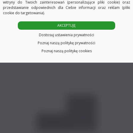
witryny do Twoich zainteresowań (personalizujące pliki cookie) oraz
tego zaprojektowanego
przedstawianie odpowiednich dla Ciebie informacji oraz reklam (pliki
cookie do targetowania).
łącznika.
AKCEPTUJĘ
Który maskuje
W wyposażeniu szyny możemy
Dostosuj ustawienia prywatności
połączenie osłony.
Poznaj naszą politykę prywatności
użyć zarówno ślizgów z żabką jak i z
Poznaj naszą politykę cookies
agrafką