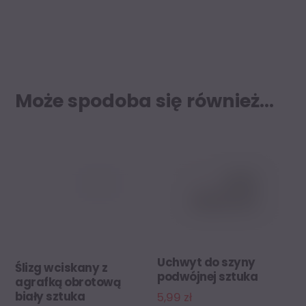
Może spodoba się również…
Uchwyt do szyny
Ślizg wciskany z
podwójnej sztuka
agrafką obrotową
biały sztuka
5,99
zł