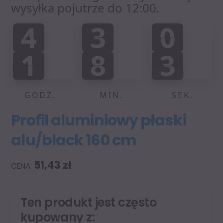
wysyłka pojutrze do 12:00.
4
3
0
4
3
0
0
0
1
:
:
1
8
3
1
8
3
0
0
4
GODZ.
MIN.
SEK.
Profil aluminiowy płaski
alu/black 160 cm
51,43
zł
Ten produkt jest często
kupowany z: