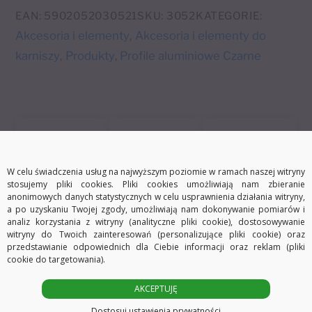
e
160
EAN:
5902052030521
SKU:
3052
KATEGORIE:
r
cm
Akcesoria i elementy
Akcesoria i elementy do
,
n
karniszy
Produkty
Profile aluminiowe Czarne
,
,
a
t
i
v
e
W celu świadczenia usług na najwyższym poziomie w ramach naszej witryny
:
stosujemy pliki cookies. Pliki cookies umożliwiają nam zbieranie
anonimowych danych statystycznych w celu usprawnienia działania witryny,
Darmowa dostawa
Szybka wysyłka
30 dni na zwrot
a po uzyskaniu Twojej zgody, umożliwiają nam dokonywanie pomiarów i
analiz korzystania z witryny (analityczne pliki cookie), dostosowywanie
witryny do Twoich zainteresowań (personalizujące pliki cookie) oraz
przedstawianie odpowiednich dla Ciebie informacji oraz reklam (pliki
cookie do targetowania).
Opis
Informacje dodatkowe
AKCEPTUJĘ
Dostosuj ustawienia prywatności