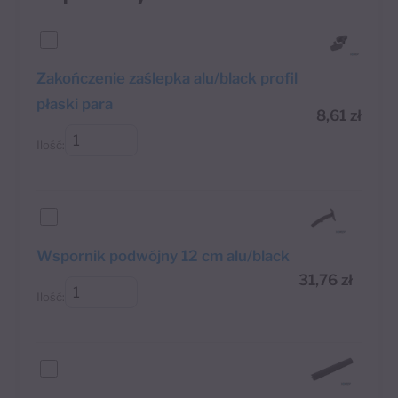
Zakończenie zaślepka alu/black profil
płaski para
8,61
zł
Ilość:
Wspornik podwójny 12 cm alu/black
31,76
zł
Ilość: