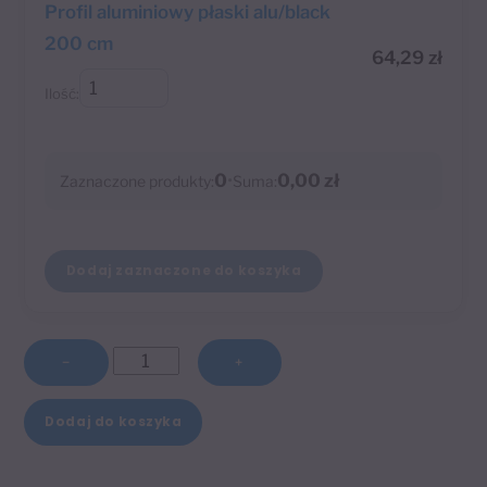
Profil aluminiowy płaski alu/black
200 cm
64,29
zł
Ilość:
0
•
0,00 zł
Zaznaczone produkty:
Suma:
Dodaj zaznaczone do koszyka
ilość
−
+
Profil
A
aluminiowy
Dodaj do koszyka
l
płaski
t
alu/black