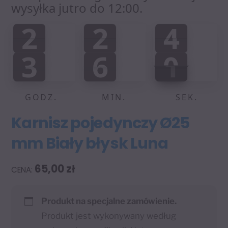
wysyłka jutro do 12:00.
2
2
4
2
2
4
0
0
0
:
:
3
6
0
3
6
0
0
0
1
GODZ.
MIN.
SEK.
Karnisz pojedynczy Ø25
mm Biały błysk Luna
65,00
zł
Produkt na specjalne zamówienie.
Produkt jest wykonywany według