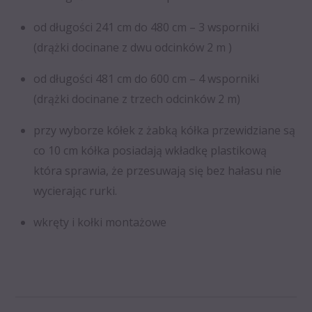
od długości 241 cm do 480 cm – 3 wsporniki
(drążki docinane z dwu odcinków 2 m )
od długości 481 cm do 600 cm – 4 wsporniki
(drążki docinane z trzech odcinków 2 m)
przy wyborze kółek z żabką kółka przewidziane są
co 10 cm kółka posiadają wkładkę plastikową
która sprawia, że przesuwają się bez hałasu nie
wycierając rurki.
wkręty i kołki montażowe