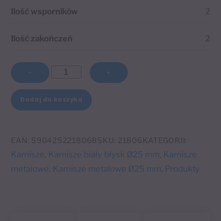
Ilość wsporników
2
Ilość zakończeń
2
ilość
−
+
Karnisz
pojedynczy
Dodaj do koszyka
Ø25
A
mm
l
Biały
EAN:
5904252218068
SKU:
21806
KATEGORII:
t
błysk
Karnisze
Karnisze biały błysk Ø25 mm
Karnisze
,
,
e
Luna
metalowe
Karnisze metalowe Ø25 mm
Produkty
,
,
r
n
a