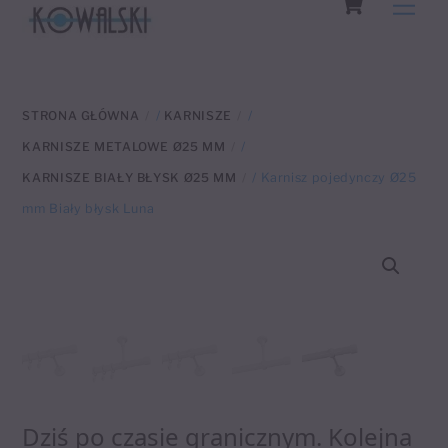
Men
to
content
STRONA GŁÓWNA
/
KARNISZE
/
KARNISZE METALOWE Ø25 MM
/
KARNISZE BIAŁY BŁYSK Ø25 MM
/ Karnisz pojedynczy Ø25
mm Biały błysk Luna
Dziś po czasie granicznym. Kolejna