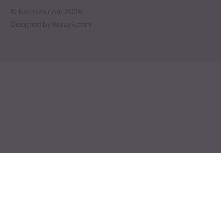
©
Karnisze.com
2026
Designed by
kurzyk.com
Twój koszyk
×
0 produktów
🛒
Koszyk jest pusty.
Wróć do sklepu