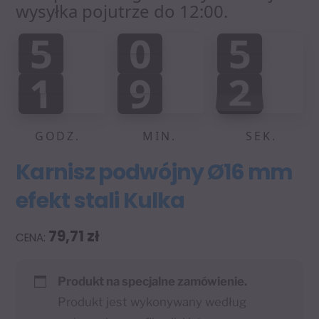
wysyłka pojutrze do 12:00.
5
0
5
5
0
5
0
0
:
:
1
9
2
1
9
2
0
0
3
GODZ.
MIN.
SEK.
Karnisz podwójny Ø16 mm
efekt stali Kulka
79,71
zł
Produkt na specjalne zamówienie.
Produkt jest wykonywany według