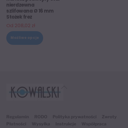
nierdzewna
szlifowana Ø 16 mm
Stożek frez
Od
208,02
zł
Ten
Możliwe opcje
produkt
ma
wiele
wariantów.
Opcje
można
Back
wybrać
To
Top
na
stronie
Regulamin
RODO
Polityka prywatności
Zwroty
produktu
Płatności
Wysyłka
Instrukcje
Współpraca