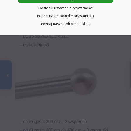
niewidoczne)
Dostosuj ustawienia prywatności
– od 481 cm do 600 cm sześć rurek łączonych łącznikam
Poznaj naszą politykę prywatności
(połączenie wykonywane jest wewnątrz wsporników i jest
Poznaj naszą politykę cookies
niewidoczne)
– dwa zakończenia Kulka
– dwie zaślepki
– do długości 200 cm – 2 wsporniki
– od długości 201 cm do 400 cm – 3 wsporniki