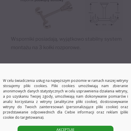
Wsporniki posiadają, wyjątkowo stabilny system
montażu na 3 kołki rozporowe.
Komplet zawiera w zależności od
W celu świadczenia usług na najwyższym poziomie w ramach naszej witryny
wybranych przez Państwa opcji:
stosujemy pliki cookies. Pliki cookies umożliwiają nam zbieranie
anonimowych danych statystycznych w celu usprawnienia działania witryny,
a po uzyskaniu Twojej zgody, umożliwiają nam dokonywanie pomiarów i
– do długości 240 cm dwie rurki o średnicy Ø16 mm w
analiz korzystania z witryny (analityczne pliki cookie), dostosowywanie
witryny do Twoich zainteresowań (personalizujące pliki cookie) oraz
jednym odcinku.
przedstawianie odpowiednich dla Ciebie informacji oraz reklam (pliki
– od 241 cm do 480 cm cztery rurki łączone łącznikami
cookie do targetowania).
(połączenie wykonywane jest wewnątrz wsporników i jest
AKCEPTUJĘ