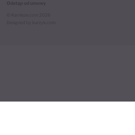
Odstąp od umowy
©
Karnisze.com
2026
Designed by
kurzyk.com
Twój koszyk
×
0 produktów
🛒
Koszyk jest pusty.
Wróć do sklepu