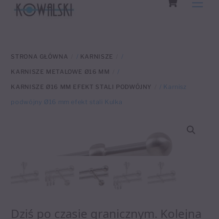
Men
to
content
STRONA GŁÓWNA
/
KARNISZE
/
KARNISZE METALOWE Ø16 MM
/
KARNISZE Ø16 MM EFEKT STALI PODWÓJNY
/ Karnisz
podwójny Ø16 mm efekt stali Kulka
Dziś po czasie granicznym. Kolejna