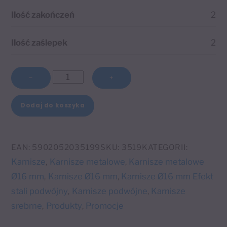
Ilość zakończeń
2
Ilość zaślepek
2
ilość
−
+
Karnisz
podwójny
Dodaj do koszyka
Ø16
A
mm
l
efekt
EAN:
5902052035199
SKU:
3519
KATEGORII:
t
stali
Karnisze
Karnisze metalowe
Karnisze metalowe
,
,
e
Kulka
Ø16 mm
Karnisze Ø16 mm
Karnisze Ø16 mm Efekt
,
,
r
stali podwójny
Karnisze podwójne
Karnisze
,
,
n
srebrne
Produkty
Promocje
,
,
a